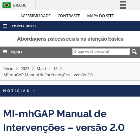
BRASIL
Simplifique!
ACESSIBILIDADE
CONTRASTE
MAPA DO SITE
Comunica BR
PORTAL UFPEL
Participe
ACESSO À INFORMAÇÃO
Abordagens psicossociais na atenção básica
Acesso à informação
AUDITORIA
MENU
Legislação
COBALTO
Canais
Início
2023
Maio
15
CONCURSOS
MI-mhGAP Manual de Intervenções – versão 2.0
EDITAIS
INTERNACIONAL
NOTÍCIAS
>
OUVIDORIA
MI-mhGAP Manual de
PORTARIAS
Intervenções – versão 2.0
TELEFONES