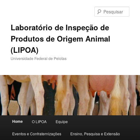
Pular
Pular
para
para
Pesqu
o
o
conteúdo
conteúdo
Laboratório de Inspeção de
principal
secundário
Produtos de Origem Animal
(LIPOA)
Universidade Federal de Pelotas
Menu
Home
O LIPOA
Equipe
principal
Eventos e Confraternizações
Ensino, Pesquisa e Extensão