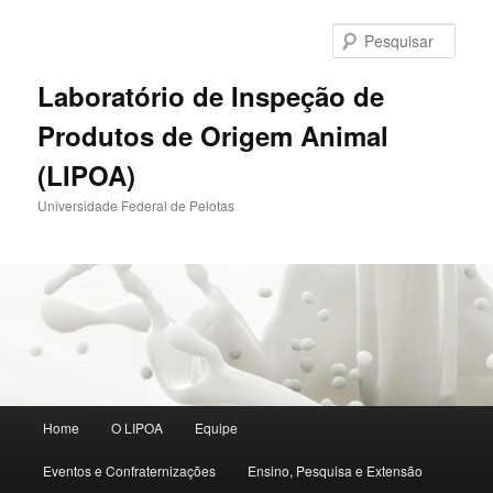
Pular
Pular
para
para
Pesqu
o
o
conteúdo
conteúdo
Laboratório de Inspeção de
principal
secundário
Produtos de Origem Animal
(LIPOA)
Universidade Federal de Pelotas
Menu
Home
O LIPOA
Equipe
principal
Eventos e Confraternizações
Ensino, Pesquisa e Extensão