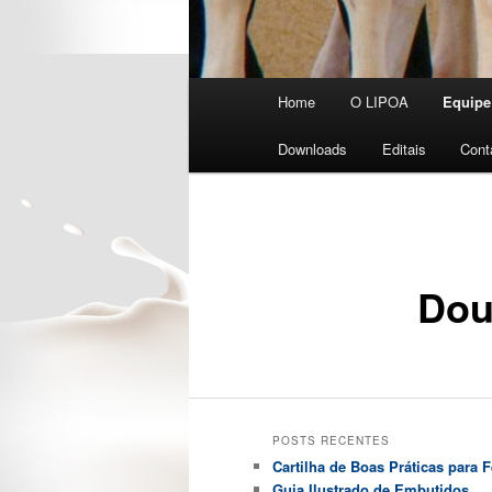
Menu
Home
O LIPOA
Equipe
principal
Downloads
Editais
Cont
Dou
POSTS RECENTES
Cartilha de Boas Práticas para F
Guia Ilustrado de Embutidos