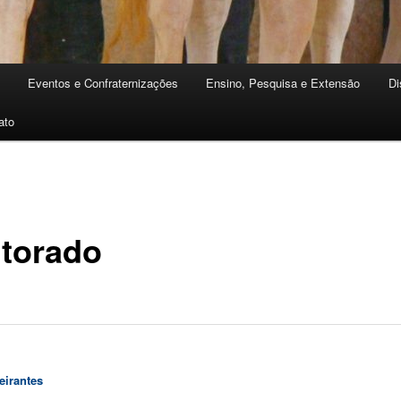
Eventos e Confraternizações
Ensino, Pesquisa e Extensão
Di
ato
torado
eirantes