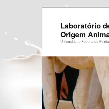
Pular
para
o
Laboratório d
conteúdo
Origem Anima
principal
Universidade Federal de Pelot