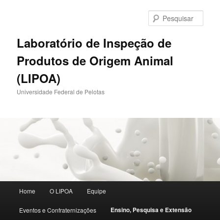
Pular
para
Pesqu
o
conteúdo
Laboratório de Inspeção de
principal
Produtos de Origem Animal
(LIPOA)
Universidade Federal de Pelotas
Menu
Home
O LIPOA
Equipe
principal
Ensino, Pesquisa e Extensão
Eventos e Confraternizações