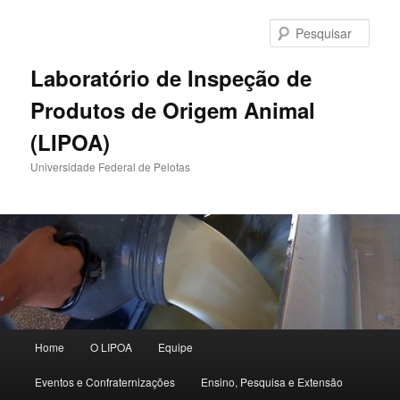
Pular
para
Pesqu
o
conteúdo
Laboratório de Inspeção de
principal
Produtos de Origem Animal
(LIPOA)
Universidade Federal de Pelotas
Menu
Home
O LIPOA
Equipe
principal
Eventos e Confraternizações
Ensino, Pesquisa e Extensão