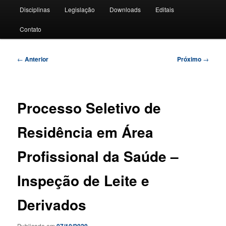
Disciplinas
Legislação
Downloads
Editais
Contato
Navegação
←
Anterior
Próximo
→
de
posts
Processo Seletivo de
Residência em Área
Profissional da Saúde –
Inspeção de Leite e
Derivados
Publicado em
07/10/2020