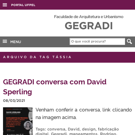
PORTAL UFPEL
ACESSO À INFORMAÇÃO
Faculdade de Arquitetura e Urbanismo
GEGRADI
AUDITORIA
COBALTO
MENU
CONCURSOS
EDITAIS
ARQUIVO DA TAG TÁSSIA
INTERNACIONAL
OUVIDORIA
GEGRADI conversa com David
PORTARIAS
Sperling
TELEFONES
08/03/2021
Venham conferir a conversa, link clicando
na imagem acima.
Tags:
conversa
,
David
,
design
,
fabricação
digital
,
Gegradi
,
mapeamentos
,
Rodrigo
,