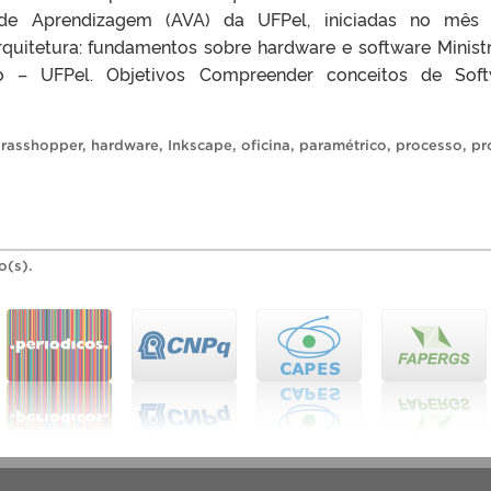
 de Aprendizagem (AVA) da UFPel, iniciadas no mês 
uitetura: fundamentos sobre hardware e software Ministr
– UFPel. Objetivos Compreender conceitos de Soft
rasshopper
,
hardware
,
Inkscape
,
oficina
,
paramétrico
,
processo
,
pr
o(s).