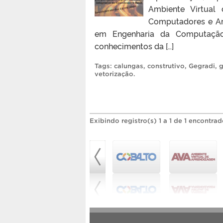
Ambiente Virtual
Computadores e Arq
em Engenharia da Computação 
conhecimentos da […]
Tags:
calungas
,
construtivo
,
Gegradi
,
g
vetorização
.
Exibindo registro(s) 1 a 1 de 1 encontrad