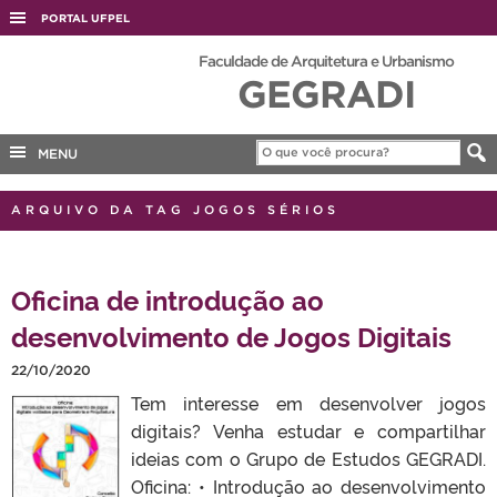
PORTAL UFPEL
ACESSO À INFORMAÇÃO
Faculdade de Arquitetura e Urbanismo
GEGRADI
AUDITORIA
COBALTO
MENU
CONCURSOS
EDITAIS
ARQUIVO DA TAG JOGOS SÉRIOS
INTERNACIONAL
OUVIDORIA
Oficina de introdução ao
PORTARIAS
desenvolvimento de Jogos Digitais
TELEFONES
22/10/2020
Tem interesse em desenvolver jogos
digitais? Venha estudar e compartilhar
ideias com o Grupo de Estudos GEGRADI.
Oficina: • Introdução ao desenvolvimento