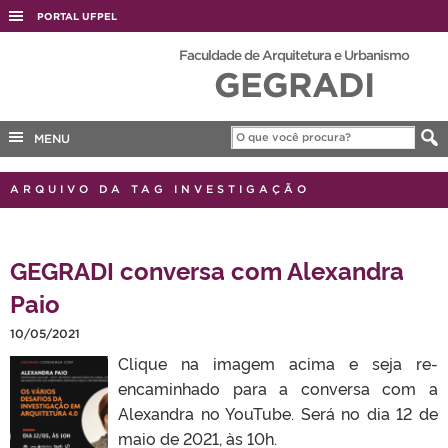
PORTAL UFPEL
ACESSO À INFORMAÇÃO
Faculdade de Arquitetura e Urbanismo
GEGRADI
AUDITORIA
COBALTO
MENU
CONCURSOS
EDITAIS
ARQUIVO DA TAG INVESTIGAÇÃO
INTERNACIONAL
OUVIDORIA
GEGRADI conversa com Alexandra
PORTARIAS
Paio
TELEFONES
10/05/2021
Clique na imagem acima e seja re-
encaminhado para a conversa com a
Alexandra no YouTube. Será no dia 12 de
maio de 2021, às 10h.