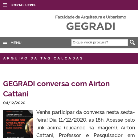
PORTAL UFPEL
ACESSO À INFORMAÇÃO
Faculdade de Arquitetura e Urbanismo
GEGRADI
AUDITORIA
COBALTO
MENU
CONCURSOS
EDITAIS
ARQUIVO DA TAG CALÇADAS
INTERNACIONAL
OUVIDORIA
GEGRADI conversa com Airton
PORTARIAS
Cattani
TELEFONES
04/12/2020
Venha participar da conversa nesta sexta-
feira! Dia 11/12/2020, às 18h. Acesse pelo
link acima (clicando na imagem). Airton
Cattani, Professor e Pesquisador em