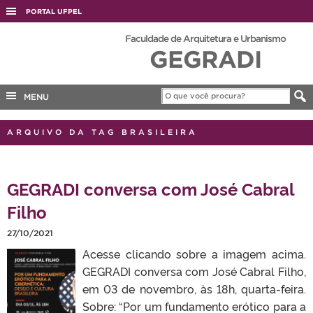
PORTAL UFPEL
ACESSO À INFORMAÇÃO
Faculdade de Arquitetura e Urbanismo
GEGRADI
AUDITORIA
COBALTO
MENU
CONCURSOS
EDITAIS
ARQUIVO DA TAG BRASILEIRA
INTERNACIONAL
OUVIDORIA
GEGRADI conversa com José Cabral
PORTARIAS
Filho
TELEFONES
27/10/2021
Acesse clicando sobre a imagem acima.
GEGRADI conversa com José Cabral Filho,
em 03 de novembro, às 18h, quarta-feira.
Sobre: “Por um fundamento erótico para a