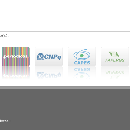
o(s).
lotas -