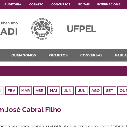
AUDITORIA
COBALTO
CONCURSOS
EDITAIS
INTERNACIONAL
 Urbanismo
ADI
QUEM SOMOS
PROJETOS
CONVERSAS
FABLA
N
FEV
MAR
ABR
MAI
JUN
JUL
AGO
SET
OU
 José Cabral Filho
bre a imagem acima. GEGRADI conversa com José Cabral F