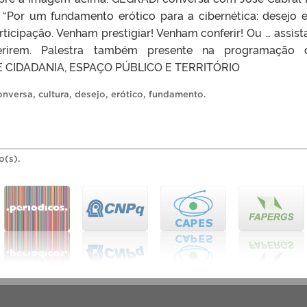
: “Por um fundamento erótico para a cibernética: desejo e
ticipação. Venham prestigiar! Venham conferir! Ou … assis
ferirem. Palestra também presente na programaçã
 CIDADANIA, ESPAÇO PÚBLICO E TERRITÓRIO
onversa
,
cultura
,
desejo
,
erótico
,
fundamento
.
o(s).