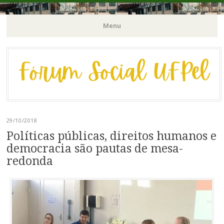
Órgão Consultivo da Pró-Reitoria de Extensão e Cultura / PREC-
Fórum Social | UFPel
Menu
UFPel
Pular
para
o
conteúdo
29/10/2018
Políticas públicas, direitos humanos e
democracia são pautas de mesa-
redonda