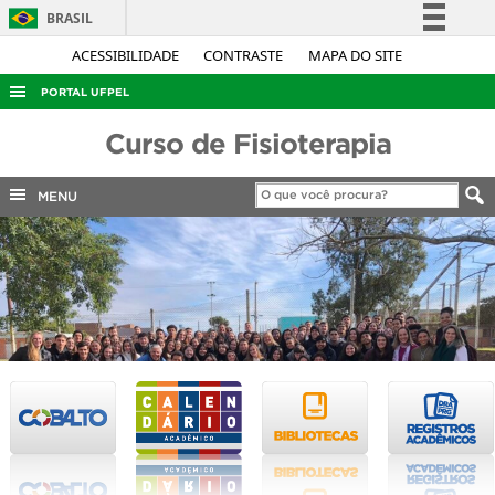
BRASIL
Simplifique!
ACESSIBILIDADE
CONTRASTE
MAPA DO SITE
Comunica BR
PORTAL UFPEL
Participe
ACESSO À INFORMAÇÃO
Curso de Fisioterapia
Acesso à informação
AUDITORIA
Legislação
MENU
COBALTO
Canais
CONCURSOS
EDITAIS
INTERNACIONAL
OUVIDORIA
PORTARIAS
TELEFONES