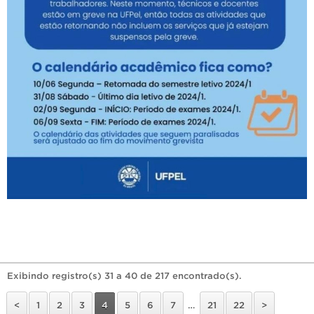
Exibindo registro(s) 31 a 40 de 217 encontrado(s).
<
1
2
3
4
5
6
7
…
21
22
>