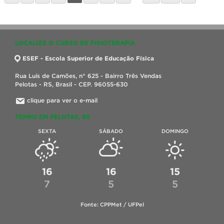
LOCALIZE O CURSO DE FISIOTERAPIA
ESEF - Escola Superior de Educação Física
Rua Luís de Camões, n° 625 - Bairro Três Vendas
Pelotas - RS, Brasil - CEP. 96055-630
clique para ver o e-mail
TEMPO EM PELOTAS, RS
SEXTA
SÁBADO
DOMINGO
16
16
15
7
5
5
Fonte: CPPMet / UFPel