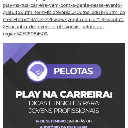
play-na-tua-carreira-vem-com-a-gente-nesse-evento-
gratuito&utm_term=fisioterapia%40ufpel.edu.br&utm_co
ntent=https%3A%2F%2Fwww.sympla.com.br%2Fevento%
2Fencontro-de-jovens-profissionais-pelotas-e-
regiao%2F2608450&