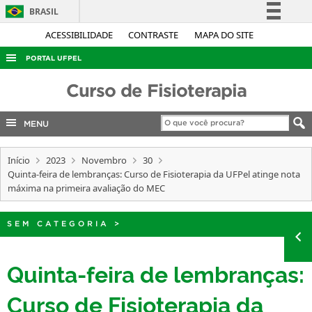
BRASIL
Simplifique!
ACESSIBILIDADE
CONTRASTE
MAPA DO SITE
Comunica BR
PORTAL UFPEL
Participe
ACESSO À INFORMAÇÃO
Curso de Fisioterapia
Acesso à informação
AUDITORIA
Legislação
MENU
COBALTO
Canais
CONCURSOS
Início
2023
Novembro
30
Quinta-feira de lembranças: Curso de Fisioterapia da UFPel atinge nota
EDITAIS
máxima na primeira avaliação do MEC
INTERNACIONAL
SEM CATEGORIA
>
OUVIDORIA
PORTARIAS
Quinta-feira de lembranças:
TELEFONES
Curso de Fisioterapia da