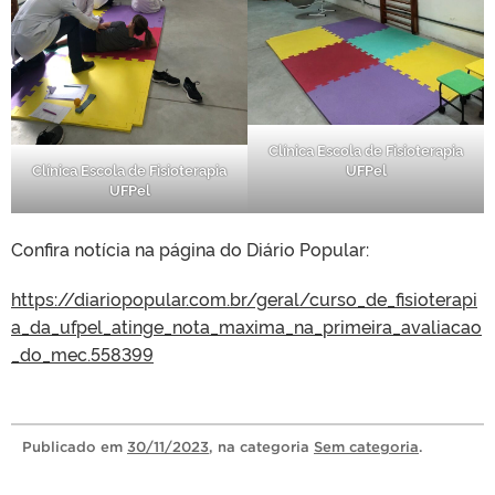
Clínica Escola de Fisioterapia
UFPel
Clínica Escola de Fisioterapia
UFPel
Confira notícia na página do Diário Popular:
https://diariopopular.com.br/geral/curso_de_fisioterapi
a_da_ufpel_atinge_nota_maxima_na_primeira_avaliacao
_do_mec.558399
Publicado
em
30/11/2023
, na categoria
Sem categoria
.