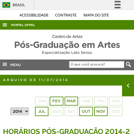
BRASIL
Simplifique!
ACESSIBILIDADE
CONTRASTE
MAPA DO SITE
Comunica BR
PORTAL UFPEL
Participe
ACESSO À INFORMAÇÃO
Centro de Artes
Acesso à informação
Pós-Graduação em Artes
AUDITORIA
Legislação
Especialização Lato Sensu
COBALTO
Canais
MENU
CONCURSOS
EDITAIS
ARQUIVO DE 11/07/2014
INTERNACIONAL
OUVIDORIA
JAN
FEV
MAR
ABR
MAI
JUN
PORTARIAS
JUL
AGO
SET
OUT
NOV
DEZ
TELEFONES
HORÁRIOS PÓS-GRADUAÇÃO 2014-2