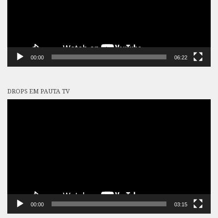
00:00
06:22
DROPS EM PAUTA TV
Tocador
de
vídeo
00:00
03:15