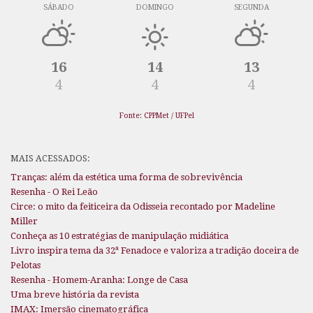
SÁBADO
DOMINGO
SEGUNDA
16
14
13
4
4
4
Fonte: CPPMet / UFPel
MAIS ACESSADOS:
Tranças: além da estética uma forma de sobrevivência
Resenha - O Rei Leão
Circe: o mito da feiticeira da Odisseia recontado por Madeline
Miller
Conheça as 10 estratégias de manipulação midiática
Livro inspira tema da 32ª Fenadoce e valoriza a tradição doceira de
Pelotas
Resenha - Homem-Aranha: Longe de Casa
Uma breve história da revista
IMAX: Imersão cinematográfica