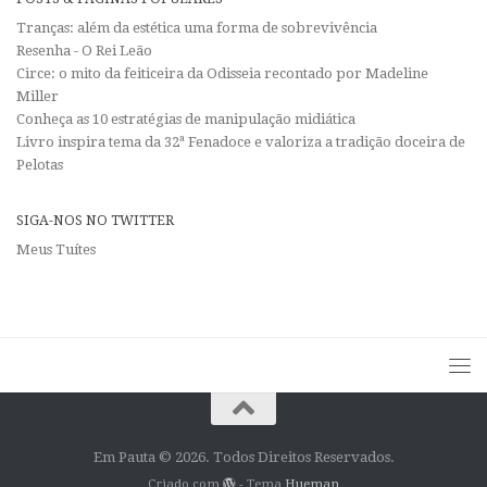
Tranças: além da estética uma forma de sobrevivência
Resenha - O Rei Leão
Circe: o mito da feiticeira da Odisseia recontado por Madeline
Miller
Conheça as 10 estratégias de manipulação midiática
Livro inspira tema da 32ª Fenadoce e valoriza a tradição doceira de
Pelotas
SIGA-NOS NO TWITTER
Meus Tuítes
Em Pauta © 2026. Todos Direitos Reservados.
Criado com
- Tema
Hueman