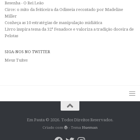
Resenha - O Rei Leão
Circe: o mito da feiticeira da Odisseia recontado por Madeline
Miller
Conheça as 10 estratégias de manipulação midiática
Livro inspira tema da 32ª Fenadoce e valoriza a tradição doceira de
Pelotas
SIGA-NOS NO TWITTER
Meus Tuítes
Em Pauta © 2026. Todos Direitos Reservados.
Criado com
- Tema
Hueman