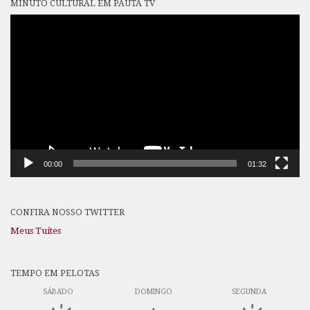
MINUTO CULTURAL EM PAUTA TV
Tocador
de
vídeo
00:00
01:32
CONFIRA NOSSO TWITTER
Meus Tuítes
TEMPO EM PELOTAS
SÁBADO
DOMINGO
SEGUNDA