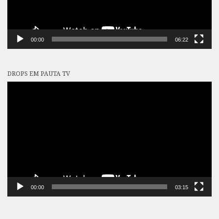
00:00
06:22
DROPS EM PAUTA TV
Tocador
de
vídeo
00:00
03:15