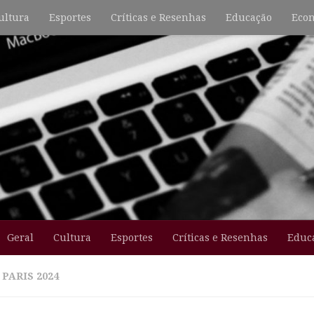
ultura
Esportes
Críticas e Resenhas
Educação
Econ
Geral
Cultura
Esportes
Críticas e Resenhas
Educ
:
PARIS 2024