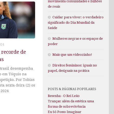
movimenta comunidades e bilhões
de reais
Cuidar para viver: o verdadeiro
significado do Dia Mundial da
Saúde
Mulheres negras e os espaços de
poder
024
 recorde de
Mais que um videozinho!
as
Direitos femininos: iguais no
Brasil desempenha
papel, desiguais na prática
o em Tóquio na
petição. Por Tobias
a sexta-feira (2) os
POSTS & PÁGINAS POPULARES
 2024
Resenha - O Rei Leão
Tranças: além da estética uma
forma de sobrevivência
Eu Só Posso Imaginar