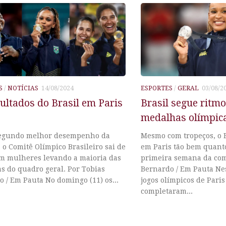
S
/
NOTÍCIAS
14/08/2024
ESPORTES
/
GERAL
03/08/2
ultados do Brasil em Paris
Brasil segue ritmo
medalhas olímpic
egundo melhor desempenho da
Mesmo com tropeços, o 
, o Comitê Olímpico Brasileiro sai de
em Paris tão bem quant
om mulheres levando a maioria das
primeira semana da com
s do quadro geral. Por Tobias
Bernardo / Em Pauta Nest
 / Em Pauta No domingo (11) os...
jogos olímpicos de Paris
completaram...