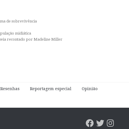
orma de sobrevivência
ipulação midiática
isseia recontado por Madeline Miller
e Resenhas
Reportagem especial
Opinião