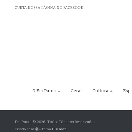
CURTA NOSSA PÁGINA NO FACEBOOK
O Em Pauta
Geral
Cultura
Espo
Em Pauta © 2026. Todos Direitos Reservados.
Criado com
- Tema
Hueman