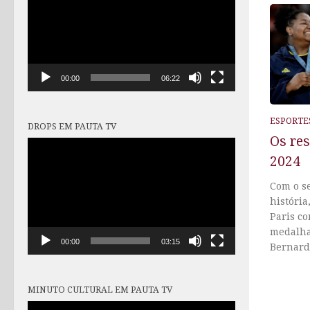
vídeo
00:00
06:22
ESPORTE
DROPS EM PAUTA TV
Os res
Tocador
2024
de
vídeo
Com o s
história
Paris c
medalha
00:00
03:15
Bernardo
MINUTO CULTURAL EM PAUTA TV
Tocador