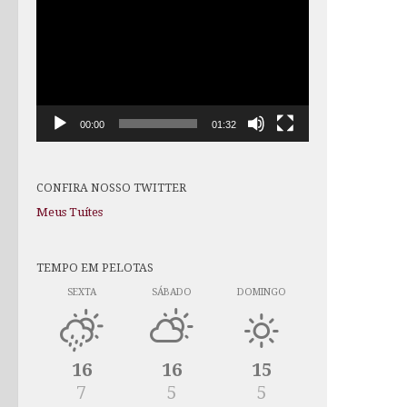
de
vídeo
00:00
01:32
CONFIRA NOSSO TWITTER
Meus Tuítes
TEMPO EM PELOTAS
SEXTA
SÁBADO
DOMINGO
16
16
15
7
5
5