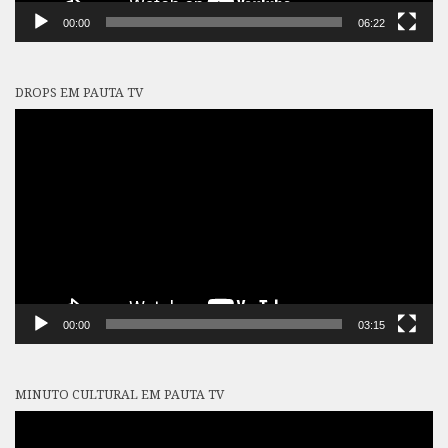
00:00
06:22
DROPS EM PAUTA TV
Tocador
de
vídeo
00:00
03:15
MINUTO CULTURAL EM PAUTA TV
Tocador
de