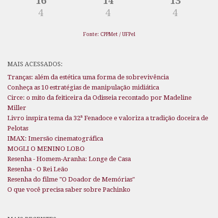
16
14
13
4
4
4
Fonte: CPPMet / UFPel
MAIS ACESSADOS:
Tranças: além da estética uma forma de sobrevivência
Conheça as 10 estratégias de manipulação midiática
Circe: o mito da feiticeira da Odisseia recontado por Madeline
Miller
Livro inspira tema da 32ª Fenadoce e valoriza a tradição doceira de
Pelotas
IMAX: Imersão cinematográfica
MOGLI O MENINO LOBO
Resenha - Homem-Aranha: Longe de Casa
Resenha - O Rei Leão
Resenha do filme "O Doador de Memórias"
O que você precisa saber sobre Pachinko