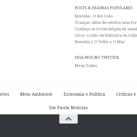
POSTS & PÁGINAS POPULARES
Resenha - O Rei Leão
Tranças: além da estética uma f
Conheça as 10 estratégias de man
Circe: o mito da feiticeira da Od
Resenha | O Velho e O Mar
SIGA-NOS NO TWITTER
Meus Tuítes
rtes
Meio Ambiente
Economia e Política
Críticas 
Em Pauta Notícias