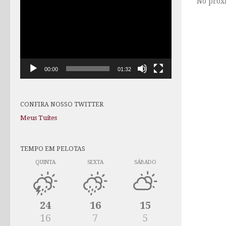
No próx
de
vídeo
00:00
01:32
CONFIRA NOSSO TWITTER
Meus Tuítes
TEMPO EM PELOTAS
QUINTA
SEXTA
SÁBADO
24
16
15
16
7
5