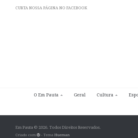
CURTA NOSSA PÁGINA NO FACEBOOK
O Em Pauta
Geral
Cultura
Espo
Em Pauta © 2026. Todos Direitos Reservados.
Criado com
- Tema
Hueman