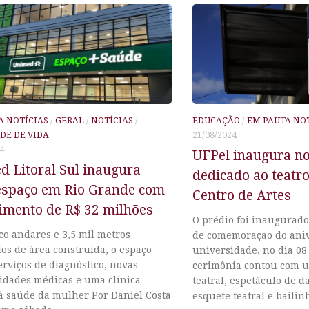
A NOTÍCIAS
/
GERAL
/
NOTÍCIAS
/
EDUCAÇÃO
/
EM PAUTA NO
DE DE VIDA
21/08/2024
4
UFPel inaugura n
d Litoral Sul inaugura
dedicado ao teatro
espaço em Rio Grande com
Centro de Artes
imento de R$ 32 milhões
O prédio foi inaugurad
co andares e 3,5 mil metros
de comemoração do aniv
os de área construída, o espaço
universidade, no dia 08 
rviços de diagnóstico, novas
cerimônia contou com 
lidades médicas e uma clínica
teatral, espetáculo de da
 à saúde da mulher Por Daniel Costa
esquete teatral e bailinh