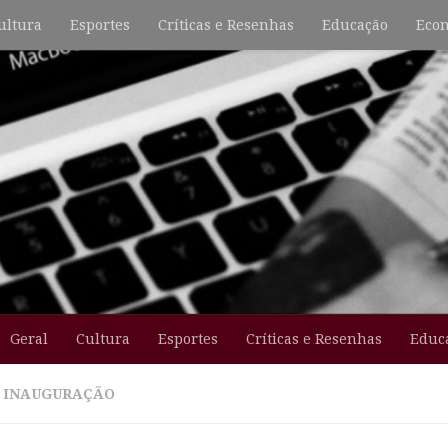
ultura
Esportes
Críticas e Resenhas
Educação
Econ
Geral
Cultura
Esportes
Críticas e Resenhas
Educ
:
INAUGURAÇÃO