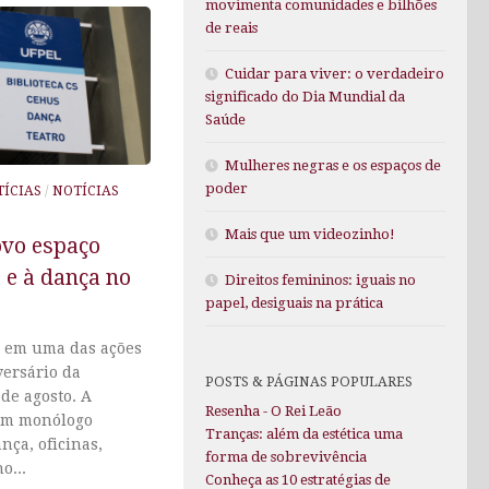
movimenta comunidades e bilhões
de reais
Cuidar para viver: o verdadeiro
significado do Dia Mundial da
Saúde
Mulheres negras e os espaços de
poder
TÍCIAS
/
NOTÍCIAS
Mais que um videozinho!
ovo espaço
 e à dança no
Direitos femininos: iguais no
papel, desiguais na prática
o em uma das ações
ersário da
POSTS & PÁGINAS POPULARES
de agosto. A
Resenha - O Rei Leão
um monólogo
Tranças: além da estética uma
nça, oficinas,
forma de sobrevivência
o...
Conheça as 10 estratégias de