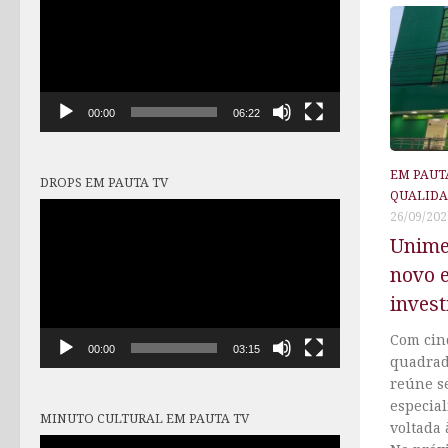
vídeo
00:00
06:22
EM PAUT
DROPS EM PAUTA TV
QUALIDA
Tocador
26/09/202
de
Unime
vídeo
novo 
invest
Com cin
00:00
03:15
quadrad
reúne se
especia
MINUTO CULTURAL EM PAUTA TV
voltada
Tocador