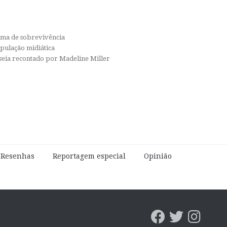
orma de sobrevivência
ipulação midiática
isseia recontado por Madeline Miller
e Resenhas
Reportagem especial
Opinião