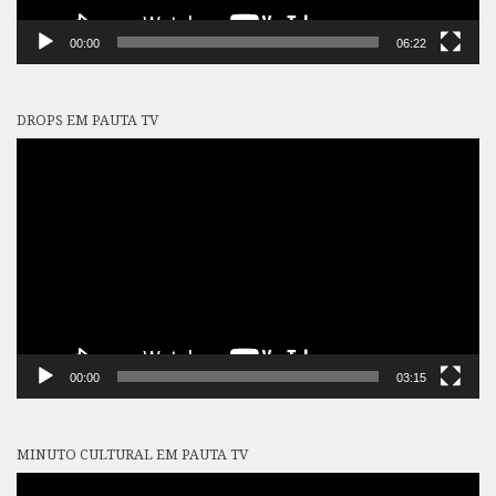
00:00
06:22
DROPS EM PAUTA TV
Tocador
de
vídeo
00:00
03:15
MINUTO CULTURAL EM PAUTA TV
Tocador