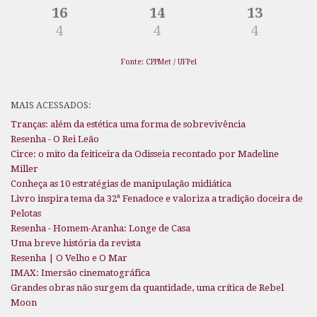
16
14
13
4
4
4
Fonte: CPPMet / UFPel
MAIS ACESSADOS:
Tranças: além da estética uma forma de sobrevivência
Resenha - O Rei Leão
Circe: o mito da feiticeira da Odisseia recontado por Madeline
Miller
Conheça as 10 estratégias de manipulação midiática
Livro inspira tema da 32ª Fenadoce e valoriza a tradição doceira de
Pelotas
Resenha - Homem-Aranha: Longe de Casa
Uma breve história da revista
Resenha | O Velho e O Mar
IMAX: Imersão cinematográfica
Grandes obras não surgem da quantidade, uma crítica de Rebel
Moon