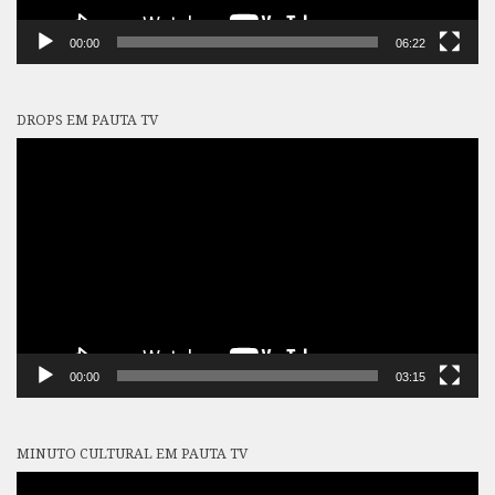
00:00
06:22
DROPS EM PAUTA TV
Tocador
de
vídeo
00:00
03:15
MINUTO CULTURAL EM PAUTA TV
Tocador