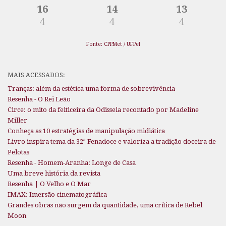
16
14
13
4
4
4
Fonte: CPPMet / UFPel
MAIS ACESSADOS:
Tranças: além da estética uma forma de sobrevivência
Resenha - O Rei Leão
Circe: o mito da feiticeira da Odisseia recontado por Madeline
Miller
Conheça as 10 estratégias de manipulação midiática
Livro inspira tema da 32ª Fenadoce e valoriza a tradição doceira de
Pelotas
Resenha - Homem-Aranha: Longe de Casa
Uma breve história da revista
Resenha | O Velho e O Mar
IMAX: Imersão cinematográfica
Grandes obras não surgem da quantidade, uma crítica de Rebel
Moon