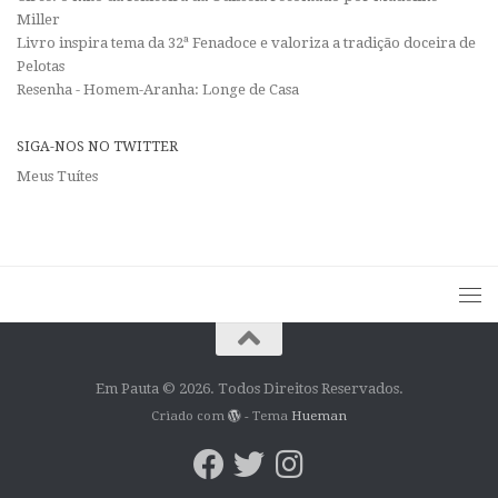
Miller
Livro inspira tema da 32ª Fenadoce e valoriza a tradição doceira de
Pelotas
Resenha - Homem-Aranha: Longe de Casa
SIGA-NOS NO TWITTER
Meus Tuítes
Em Pauta © 2026. Todos Direitos Reservados.
Criado com
- Tema
Hueman