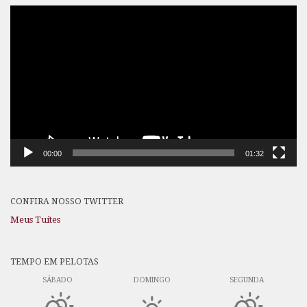
Tocador
de
vídeo
00:00
01:32
CONFIRA NOSSO TWITTER
Meus Tuítes
TEMPO EM PELOTAS
SÁBADO
DOMINGO
SEGUNDA