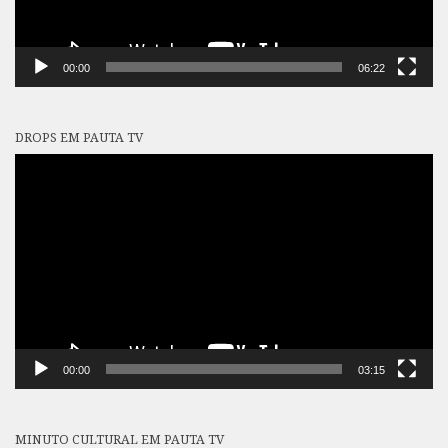
00:00
06:22
DROPS EM PAUTA TV
Tocador
de
vídeo
00:00
03:15
MINUTO CULTURAL EM PAUTA TV