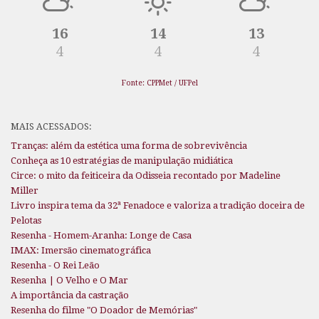
16
14
13
4
4
4
Fonte: CPPMet / UFPel
MAIS ACESSADOS:
Tranças: além da estética uma forma de sobrevivência
Conheça as 10 estratégias de manipulação midiática
Circe: o mito da feiticeira da Odisseia recontado por Madeline
Miller
Livro inspira tema da 32ª Fenadoce e valoriza a tradição doceira de
Pelotas
Resenha - Homem-Aranha: Longe de Casa
IMAX: Imersão cinematográfica
Resenha - O Rei Leão
Resenha | O Velho e O Mar
A importância da castração
Resenha do filme "O Doador de Memórias"