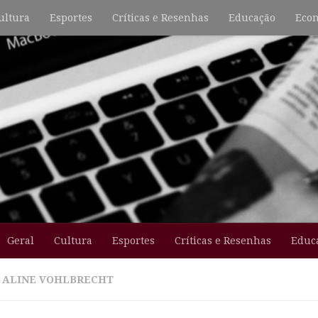
ultura
Esportes
Críticas e Resenhas
Educação
Econ
Geral
Cultura
Esportes
Críticas e Resenhas
Educ
:
ALINE VOHLBRECHT