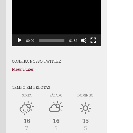
de
vídeo
00:00
01:32
CONFIRA NOSSO TWITTER
Meus Tuítes
TEMPO EM PELOTAS
SEXTA
SÁBADO
DOMINGO
16
16
15
7
5
5