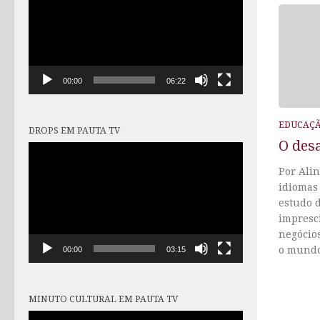
vídeo
00:00
06:22
EDUCAÇ
DROPS EM PAUTA TV
O desa
Tocador
de
Por Ali
vídeo
idiomas
estudo d
impresci
negócio
o mundo 
00:00
03:15
MINUTO CULTURAL EM PAUTA TV
Tocador