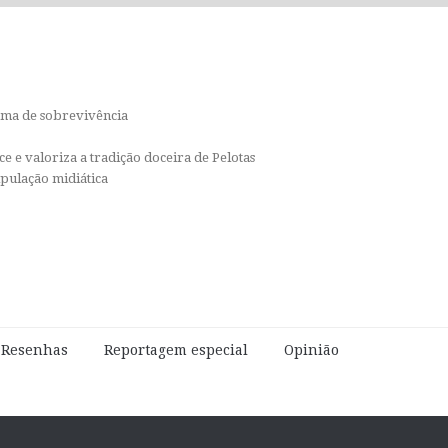
orma de sobrevivência
e e valoriza a tradição doceira de Pelotas
ipulação midiática
e Resenhas
Reportagem especial
Opinião