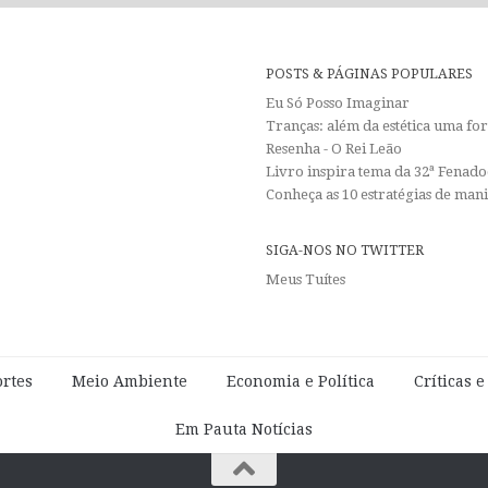
POSTS & PÁGINAS POPULARES
Eu Só Posso Imaginar
Tranças: além da estética uma f
Resenha - O Rei Leão
Livro inspira tema da 32ª Fenadoc
Conheça as 10 estratégias de man
SIGA-NOS NO TWITTER
Meus Tuítes
rtes
Meio Ambiente
Economia e Política
Críticas 
Em Pauta Notícias