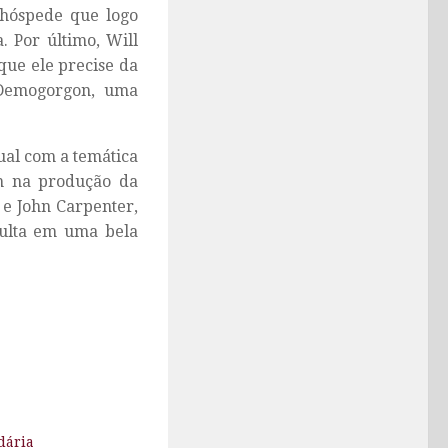
 hóspede que logo
. Por último, Will
 que ele precise da
Demogorgon, uma
ual com a temática
am na produção da
 e John Carpenter,
sulta em uma bela
dária