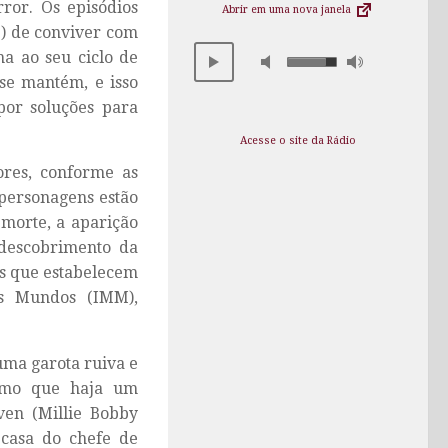
ror. Os episódios
Abrir em uma nova janela
p) de conviver com
a ao seu ciclo de
 se mantém, e isso
por soluções para
Acesse o site da Rádio
ores, conforme as
 personagens estão
morte, a aparição
 descobrimento da
as que estabelecem
os Mundos (IMM),
uma garota ruiva e
smo que haja um
ven (Millie Bobby
 casa do chefe de