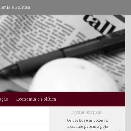
omia e Política
ação
Economia e Política
PRÓXIMO HISTÓRIA
Os verbos e as vozes: a
crescente procura pelo