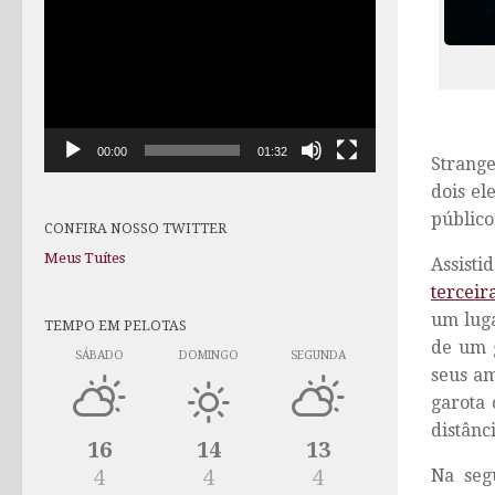
de
vídeo
00:00
01:32
Strange
dois el
público
CONFIRA NOSSO TWITTER
Meus Tuítes
Assisti
terceir
um luga
TEMPO EM PELOTAS
de um 
SÁBADO
DOMINGO
SEGUNDA
seus a
garota 
distânc
16
14
13
Na seg
4
4
4