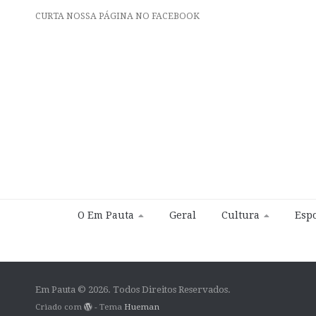
CURTA NOSSA PÁGINA NO FACEBOOK
O Em Pauta
Geral
Cultura
Espo
Em Pauta © 2026. Todos Direitos Reservados.
Criado com
- Tema
Hueman