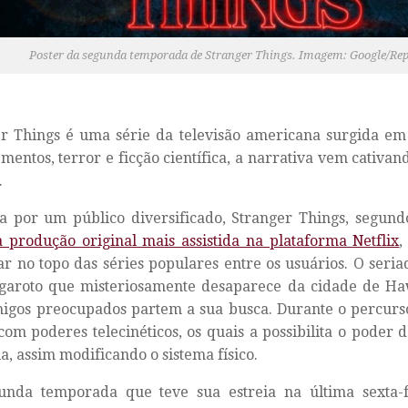
Poster da segunda temporada de Stranger Things. Imagem: Google/Re
r Things é uma série da televisão americana surgida em
ementos, terror e ficção científica, a narrativa vem cativa
.
da por um público diversificado, Stranger Things, segund
a produção original mais assistida na plataforma Netflix
,
r no topo das séries populares entre os usuários. O seriad
garoto que misteriosamente desaparece da cidade de Haw
migos preocupados partem a sua busca. Durante o percur
com poderes telecinéticos, os quais a possibilita o poder 
ia, assim modificando o sistema físico.
unda temporada que teve sua estreia na última sexta-fe