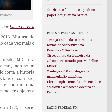
Direitos femininos: iguais no
produção
papel, desiguais na prática
Por
Luiza Pereira
POSTS & PÁGINAS POPULARES
 2016. Misturando
Tranças: além da estética uma
ndo cada vez mais o
forma de sobrevivência
Resenha - O Rei Leão
Circe: o mito da feiticeira da
o o site IMDb, é a
Odisseia recontado por Madeline
 alcançando assim
Miller
Conheça as 10 estratégias de
o conta a história
manipulação midiática
kins e, com isso,
Livro inspira tema da 32ª Fenadoce
so, encontram uma
e valoriza a tradição doceira de
de mover objetos à
Pelotas
ira (27), a série
RÁDIO FEDERAL FM