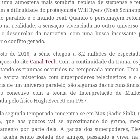
 uma atmosfera mais sombria, repleta de suspense e ter
m a dificuldade do protagonista Will Byers (Noah Schnap
o paralelo e o mundo real. Quando o personagem retorn
o na realidade, a sensação vivenciada no outro universo
a o desenrolar da narrativa, com uma busca incessante 
r o conflito gerado.
sto de 2016, a série chegou a 8,2 milhões de espectad
ções do site
Canal Tech
. Com a continuidade da trama, os
tando os traumas ocorridos na temporada anterior. Uma 
 garota misteriosa com superpoderes telecinéticos e o
cia de um universo paralelo, são algumas das circunstânci
o conectivo com a teoria de Interpretação de Muit
da pelo físico Hugh Everett em 1957.
da segunda temporada concentra-se em Max (Sadie Sink), 
a, que aos poucos vai se aproximando do grupo, me
hamento por parte dela. A garota dos superpoderes, Ele
, acaba sendo isolada dos amigos, passando a viver na