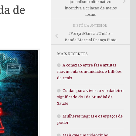
jornalismo alternativo
da de
incentiva a criação de meios
locais
HISTÓRIA ANTERIOR
#Força #Garra #União –
Banda Marcial França Pinto
MAIS RECENTES
A conexão entre fãs e artistas
movimenta comunidades e bilhões
de reais
Cuidar para viver: o verdadeiro
significado do Dia Mundial da
Saúde
Mulheres negras e os espaços de
poder
Mais que um videozinho!