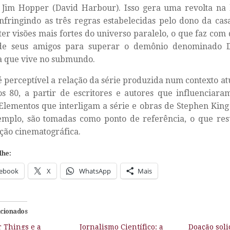
, Jim Hopper (David Harbour). Isso gera uma revolta na
nfringindo as três regras estabelecidas pelo dono da casa
 ter visões mais fortes do universo paralelo, o que faz com
de seus amigos para superar o demônio denominado 
a que vive no submundo.
é perceptível a relação da série produzida num contexto at
s 80, a partir de escritores e autores que influenciar
Elementos que interligam a série e obras de Stephen King
emplo, são tomadas como ponto de referência, o que re
ção cinematográfica.
lhe:
ebook
X
WhatsApp
Mais
acionados
r Things e a
Jornalismo Científico: a
Doação soli