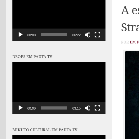
vídeo
A e
Str
00:00
06:22
POR
EM 
DROPS EM PAUTA TV
Tocador
de
vídeo
00:00
03:15
MINUTO CULTURAL EM PAUTA TV
Tocador