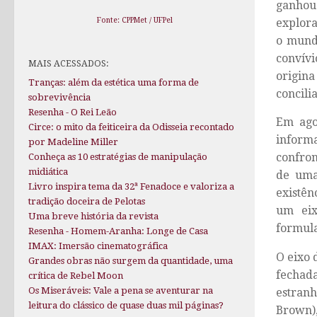
ganhou
Fonte: CPPMet / UFPel
explora
o mund
convívi
MAIS ACESSADOS:
origin
Tranças: além da estética uma forma de
concilia
sobrevivência
Resenha - O Rei Leão
Em ago
Circe: o mito da feiticeira da Odisseia recontado
informa
por Madeline Miller
confron
Conheça as 10 estratégias de manipulação
midiática
de uma
Livro inspira tema da 32ª Fenadoce e valoriza a
existên
tradição doceira de Pelotas
um eix
Uma breve história da revista
formula
Resenha - Homem-Aranha: Longe de Casa
IMAX: Imersão cinematográfica
O eixo 
Grandes obras não surgem da quantidade, uma
fechad
crítica de Rebel Moon
Os Miseráveis: Vale a pena se aventurar na
estran
leitura do clássico de quase duas mil páginas?
Brown)