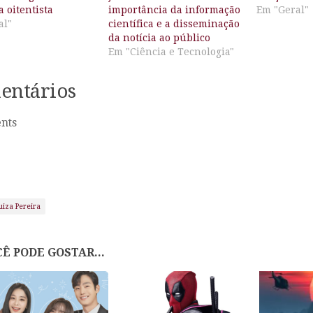
a oitentista
importância da informação
Em "Geral"
al"
científica e a disseminação
da notícia ao público
Em "Ciência e Tecnologia"
entários
nts
uiza Pereira
Ê PODE GOSTAR...