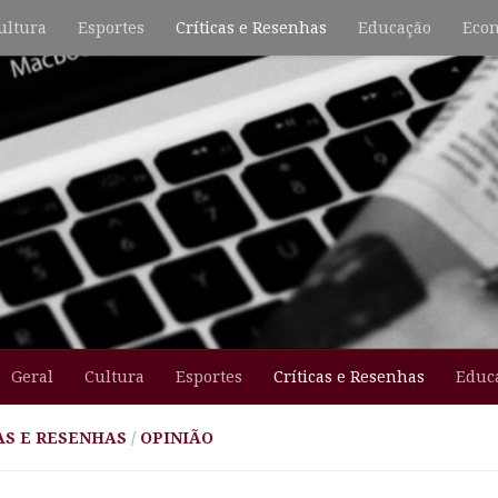
ultura
Esportes
Críticas e Resenhas
Educação
Econ
Geral
Cultura
Esportes
Críticas e Resenhas
Educ
AS E RESENHAS
/
OPINIÃO