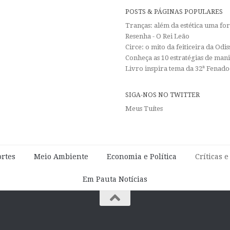
POSTS & PÁGINAS POPULARES
Tranças: além da estética uma f
Resenha - O Rei Leão
Circe: o mito da feiticeira da Od
Conheça as 10 estratégias de man
Livro inspira tema da 32ª Fenadoc
SIGA-NOS NO TWITTER
Meus Tuítes
rtes
Meio Ambiente
Economia e Política
Críticas 
Em Pauta Notícias