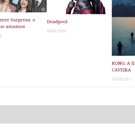
ente Surpresa: o
Deadpool
 que amamos
08/03/2016
2
KONG: A I
CAVEIRA
16/03/2017