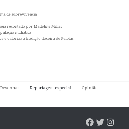
orma de sobrevivência
isseia recontado por Madeline Miller
ipulação midiática
e e valoriza a tradição doceira de Pelotas
e Resenhas
Reportagem especial
Opinião