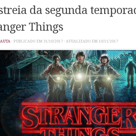
streia da segunda tempora
anger Things
PAUTA
· PUBLICADO EM
31/10/2017
· ATUALIZADO EM
10/11/2017