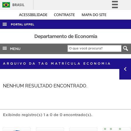
BRASIL
Simplifique!
ACESSIBILIDADE
CONTRASTE
MAPA DO SITE
Comunica BR
PORTAL UFPEL
Participe
ACESSO À INFORMAÇÃO
Departamento de Economia
Acesso à informação
AUDITORIA
MENU
Legislação
COBALTO
Canais
ARQUIVO DA TAG MATRÍCULA ECONOMIA
CONCURSOS
EDITAIS
NENHUM RESULTADO ENCONTRADO.
INTERNACIONAL
OUVIDORIA
PORTARIAS
TELEFONES
Exibindo registro(s) 1 a 0 de 0 encontrado(s).