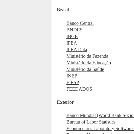
Brasil
Banco Central
BNDES
IBGE
IPEA
IPEA Data
Ministério da Fazenda
Ministério da Educação
Ministério da Saúde
INEP
FIESP
FEEDADOS
Exterior
Banco Mundial (World Bank Socio-
Bureau of Labor Statistics
Econometrics Laboratory Software