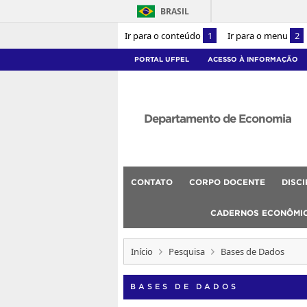
BRASIL
Ir para o conteúdo
1
Ir para o menu
2
PORTAL UFPEL
ACESSO À INFORMAÇÃO
Departamento de Economia
CONTATO
CORPO DOCENTE
DISC
CADERNOS ECONÔMI
Início
Pesquisa
Bases de Dados
BASES DE DADOS