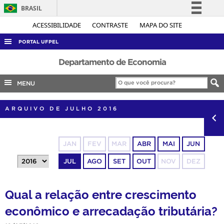
BRASIL
Simplifique!
ACESSIBILIDADE
CONTRASTE
MAPA DO SITE
Comunica BR
PORTAL UFPEL
Participe
ACESSO À INFORMAÇÃO
Departamento de Economia
Acesso à informação
AUDITORIA
MENU
Legislação
COBALTO
Canais
ARQUIVO DE JULHO 2016
CONCURSOS
EDITAIS
JAN
FEV
MAR
ABR
MAI
JUN
INTERNACIONAL
JUL
AGO
SET
OUT
NOV
DEZ
OUVIDORIA
PORTARIAS
Qual a relação entre crescimento
TELEFONES
econômico e arrecadação tributária?