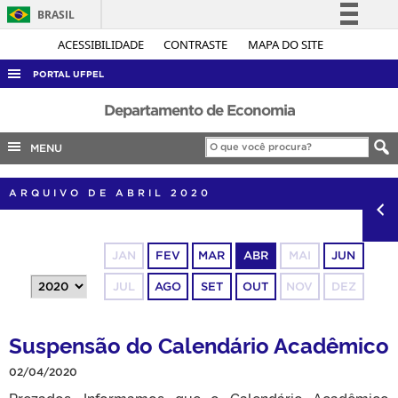
BRASIL
Simplifique!
ACESSIBILIDADE
CONTRASTE
MAPA DO SITE
Comunica BR
PORTAL UFPEL
Participe
ACESSO À INFORMAÇÃO
Departamento de Economia
Acesso à informação
AUDITORIA
MENU
Legislação
COBALTO
Canais
ARQUIVO DE ABRIL 2020
CONCURSOS
EDITAIS
JAN
FEV
MAR
ABR
MAI
JUN
INTERNACIONAL
JUL
AGO
SET
OUT
NOV
DEZ
OUVIDORIA
PORTARIAS
Suspensão do Calendário Acadêmico
TELEFONES
02/04/2020
Prezados, Informamos que o Calendário Acadêmico