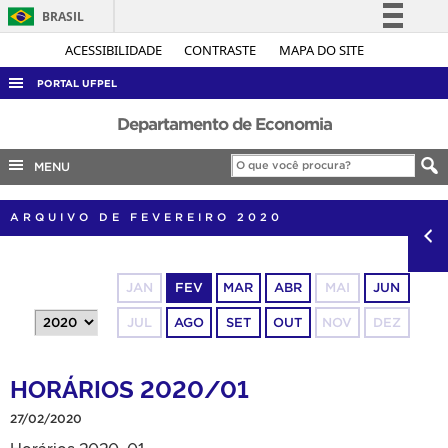
BRASIL
Simplifique!
ACESSIBILIDADE
CONTRASTE
MAPA DO SITE
Comunica BR
PORTAL UFPEL
Participe
ACESSO À INFORMAÇÃO
Departamento de Economia
Acesso à informação
AUDITORIA
MENU
Legislação
COBALTO
Canais
ARQUIVO DE FEVEREIRO 2020
CONCURSOS
EDITAIS
JAN
FEV
MAR
ABR
MAI
JUN
INTERNACIONAL
JUL
AGO
SET
OUT
NOV
DEZ
OUVIDORIA
PORTARIAS
HORÁRIOS 2020/01
TELEFONES
27/02/2020
Horários 2020_01