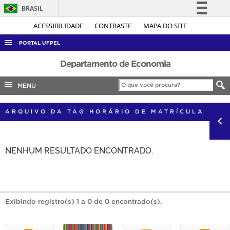
BRASIL
Simplifique!
ACESSIBILIDADE
CONTRASTE
MAPA DO SITE
Comunica BR
PORTAL UFPEL
Participe
ACESSO À INFORMAÇÃO
Departamento de Economia
Acesso à informação
AUDITORIA
MENU
Legislação
COBALTO
Canais
ARQUIVO DA TAG HORÁRIO DE MATRÍCULA
CONCURSOS
EDITAIS
NENHUM RESULTADO ENCONTRADO.
INTERNACIONAL
OUVIDORIA
PORTARIAS
TELEFONES
Exibindo registro(s) 1 a 0 de 0 encontrado(s).