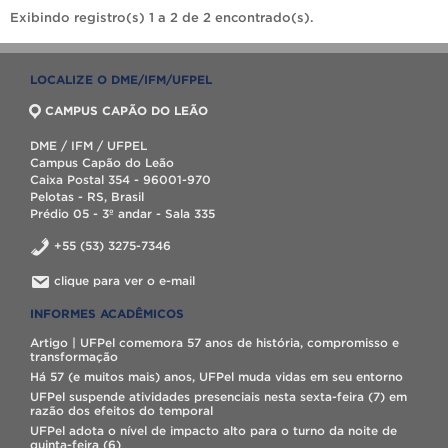
Exibindo registro(s) 1 a 2 de 2 encontrado(s).
LOCALIZE O DME/IFM/UFPEL
CAMPUS CAPÃO DO LEÃO
DME / IFM / UFPEL
Campus Capão do Leão
Caixa Postal 354 - 96001-970
Pelotas - RS, Brasil
Prédio 05 - 3º andar - Sala 335
+55 (53) 3275-7346
clique para ver o e-mail
INFORMES ACADÊMICOS
Artigo | UFPel comemora 57 anos de história, compromisso e
transformação
Há 57 (e muitos mais) anos, UFPel muda vidas em seu entorno
UFPel suspende atividades presenciais nesta sexta-feira (7) em
razão dos efeitos do temporal
UFPel adota o nível de impacto alto para o turno da noite de
quinta-feira (6)