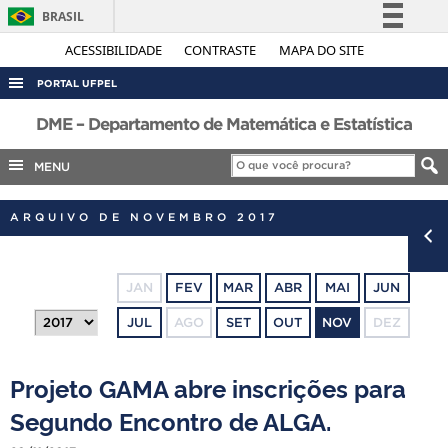
BRASIL
Simplifique!
ACESSIBILIDADE
CONTRASTE
MAPA DO SITE
Comunica BR
PORTAL UFPEL
Participe
ACESSO À INFORMAÇÃO
DME – Departamento de Matemática e Estatística
Acesso à informação
AUDITORIA
MENU
Legislação
COBALTO
Canais
ARQUIVO DE NOVEMBRO 2017
CONCURSOS
EDITAIS
JAN
FEV
MAR
ABR
MAI
JUN
INTERNACIONAL
JUL
AGO
SET
OUT
NOV
DEZ
OUVIDORIA
PORTARIAS
Projeto GAMA abre inscrições para
TELEFONES
Segundo Encontro de ALGA.