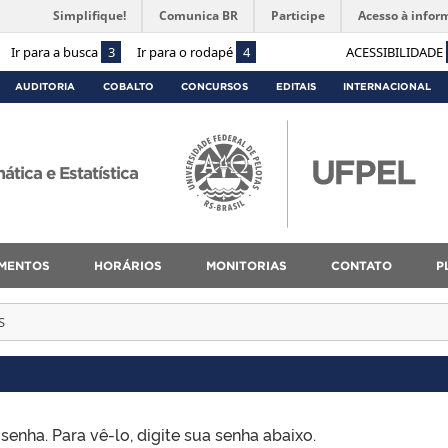
Simplifique!
Comunica BR
Participe
Acesso à infor
Ir para a busca
3
Ir para o rodapé
4
ACESSIBILIDADE
AUDITORIA
COBALTO
CONCURSOS
EDITAIS
INTERNACIONAL
ica e Estatística
MENTOS
HORÁRIOS
MONITORIAS
CONTATO
P
S
enha. Para vê-lo, digite sua senha abaixo.