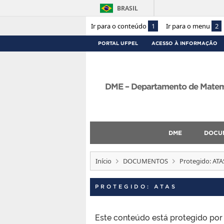
BRASIL
Ir para o conteúdo
1
Ir para o menu
2
PORTAL UFPEL
ACESSO À INFORMAÇÃO
DME – Departamento de Matemát
DME
DOCU
Início
DOCUMENTOS
Protegido: ATA
PROTEGIDO: ATAS
Este conteúdo está protegido por s