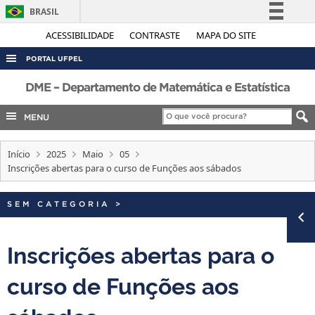
BRASIL
Simplifique!
ACESSIBILIDADE
CONTRASTE
MAPA DO SITE
Comunica BR
PORTAL UFPEL
Participe
ACESSO À INFORMAÇÃO
DME – Departamento de Matemática e Estatística
Acesso à informação
AUDITORIA
MENU
Legislação
COBALTO
Canais
Início
2025
Maio
05
CONCURSOS
Inscrições abertas para o curso de Funções aos sábados
EDITAIS
INTERNACIONAL
SEM CATEGORIA
>
OUVIDORIA
Inscrições abertas para o
PORTARIAS
curso de Funções aos
TELEFONES