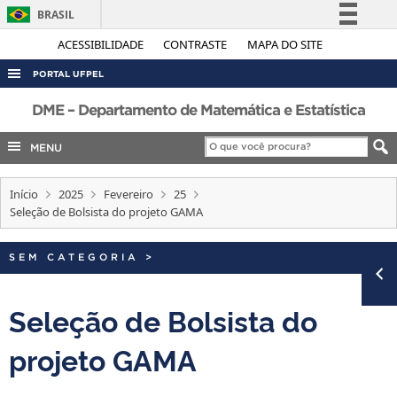
BRASIL
Simplifique!
ACESSIBILIDADE
CONTRASTE
MAPA DO SITE
Comunica BR
PORTAL UFPEL
Participe
ACESSO À INFORMAÇÃO
DME – Departamento de Matemática e Estatística
Acesso à informação
AUDITORIA
MENU
Legislação
COBALTO
Canais
Início
2025
Fevereiro
25
CONCURSOS
Seleção de Bolsista do projeto GAMA
EDITAIS
INTERNACIONAL
SEM CATEGORIA
>
OUVIDORIA
Seleção de Bolsista do
PORTARIAS
projeto GAMA
TELEFONES