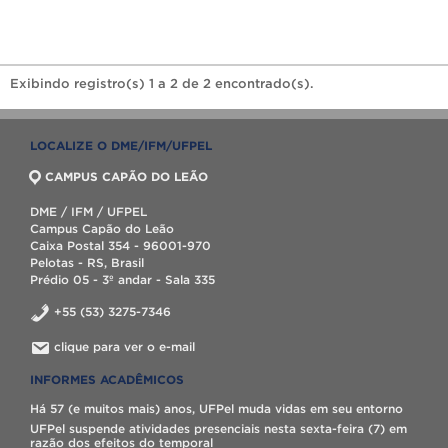
Exibindo registro(s) 1 a 2 de 2 encontrado(s).
LOCALIZE O DME/IFM/UFPEL
CAMPUS CAPÃO DO LEÃO
DME / IFM / UFPEL
Campus Capão do Leão
Caixa Postal 354 - 96001-970
Pelotas - RS, Brasil
Prédio 05 - 3º andar - Sala 335
+55 (53) 3275-7346
clique para ver o e-mail
INFORMES ACADÊMICOS
Há 57 (e muitos mais) anos, UFPel muda vidas em seu entorno
UFPel suspende atividades presenciais nesta sexta-feira (7) em
razão dos efeitos do temporal