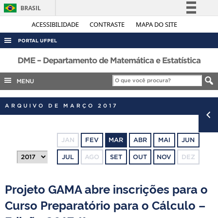
BRASIL
Simplifique!
ACESSIBILIDADE
CONTRASTE
MAPA DO SITE
Comunica BR
PORTAL UFPEL
Participe
ACESSO À INFORMAÇÃO
DME – Departamento de Matemática e Estatística
Acesso à informação
AUDITORIA
MENU
Legislação
COBALTO
Canais
ARQUIVO DE MARÇO 2017
CONCURSOS
EDITAIS
JAN
FEV
MAR
ABR
MAI
JUN
INTERNACIONAL
JUL
AGO
SET
OUT
NOV
DEZ
OUVIDORIA
PORTARIAS
Projeto GAMA abre inscrições para o
TELEFONES
Curso Preparatório para o Cálculo –