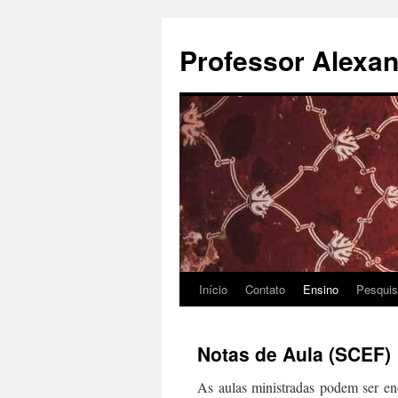
Pular
para
Professor Alexan
o
conteúdo
Início
Contato
Ensino
Pesqui
Notas de Aula (SCEF)
As aulas ministradas podem ser en