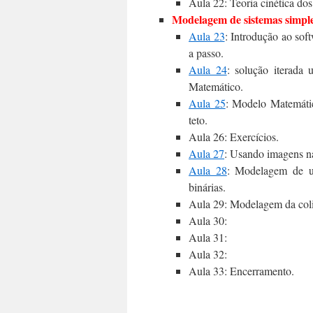
Aula 22: Teoria cinética dos
Modelagem de sistemas simpl
Aula 23
: Introdução ao sof
a passo.
Aula 24
: solução iterada
Matemático.
Aula 25
: Modelo Matemátic
teto.
Aula 26: Exercícios.
Aula 27
: Usando imagens na
Aula 28
: Modelagem de u
binárias.
Aula 29: Modelagem da coli
Aula 30:
Aula 31:
Aula 32:
Aula 33: Encerramento.