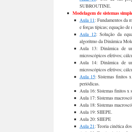
SUBROUTINE.
Modelagem de sistemas simpl
Aula 11
: Fundamentos da m
e forças típicas; equação d
Aula 12
: Solução da equ
algoritmo da Dinâmica Mole
Aula 13: Dinâmica de um 
microscópicos efetivos; cálc
Aula 14: Dinâmica de um 
microscópicos efetivos; cálc
Aula 15
: Sistemas finitos
periódicas.
Aula 16: Sistemas finitos x
Aula 17: Sistemas macroscóp
Aula 18: Sistemas macroscóp
Aula 19: SIIEPE.
Aula 20: SIIEPE
Aula 21
: Teoria cinética do