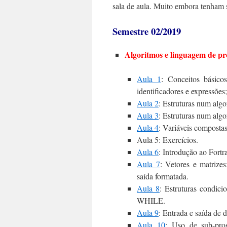
sala de aula. Muito embora tenham si
Semestre 02/2019
Algoritmos e linguagem de p
Aula 1
: Conceitos básico
identificadores e expressões
Aula 2
: Estruturas num algo
Aula 3
: Estruturas num algo
Aula 4
: Variáveis composta
Aula 5: Exercícios.
Aula 6
: Introdução ao Fortra
Aula 7
: Vetores e matrize
saída formatada.
Aula 8
: Estruturas condici
WHILE.
Aula 9
: Entrada e saída de 
Aula 10
: Uso de sub-pr