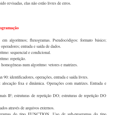
do revisadas, elas não estão livres de erros.
rogramação
s em algoritmos; fluxogramas. Pseudocódigos: formato básico;
; operadores; entrada e saída de dados.
ritmo: sequencial e condicional.
ritmo: repetição.
s homogêneas num algoritmo: vetores e matrizes.
n 90: identificadores, operações, entrada e saída livres.
s: alocação fixa e dinâmica. Operações com matrizes. Entrada e
onais IF; estruturas de repetição DO; estruturas de repetição DO
dados através de arquivos externos.
ogramas do tipo FUNCTION. Uso de sub-programas do tipo