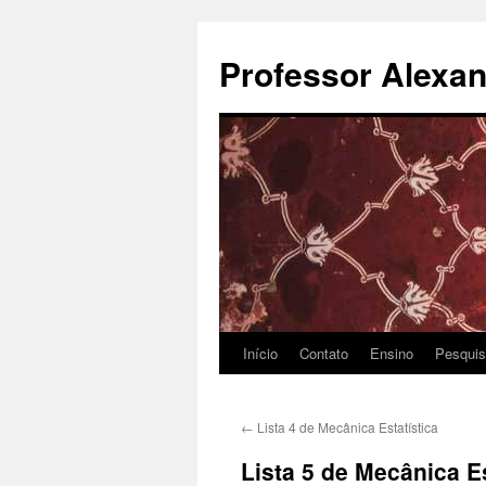
Pular
para
Professor Alexan
o
conteúdo
Início
Contato
Ensino
Pesqui
←
Lista 4 de Mecânica Estatística
Lista 5 de Mecânica Es