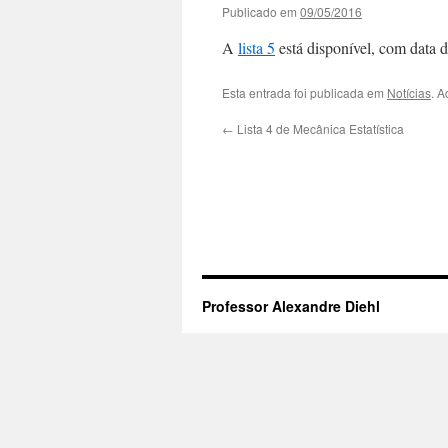
Publicado em
09/05/2016
A
lista 5
está disponível, com data d
Esta entrada foi publicada em
Notícias
. A
←
Lista 4 de Mecânica Estatística
Professor Alexandre Diehl