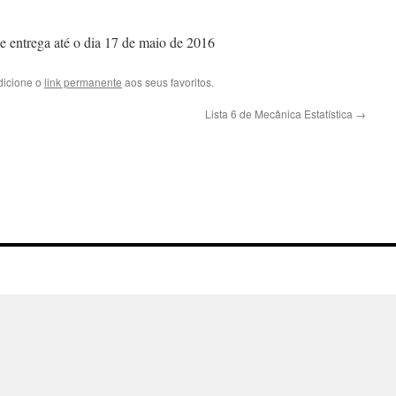
e entrega até o dia 17 de maio de 2016
dicione o
link permanente
aos seus favoritos.
Lista 6 de Mecânica Estatística
→