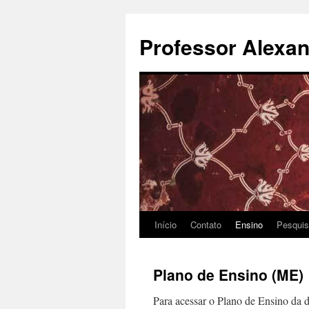
Pular
para
Professor Alexan
o
conteúdo
Início
Contato
Ensino
Pesqui
Plano de Ensino (ME)
Para acessar o Plano de Ensino da d