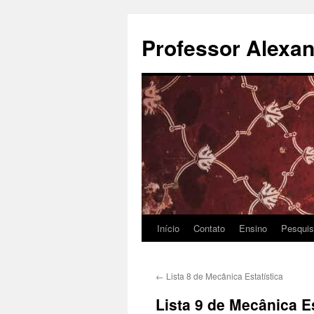
Pular
para
Professor Alexan
o
conteúdo
Início
Contato
Ensino
Pesqui
←
Lista 8 de Mecânica Estatística
Lista 9 de Mecânica Es