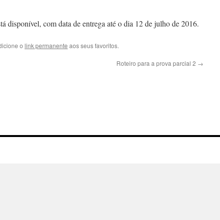
tá disponível, com data de entrega até o dia 12 de julho de 2016.
dicione o
link permanente
aos seus favoritos.
Roteiro para a prova parcial 2
→