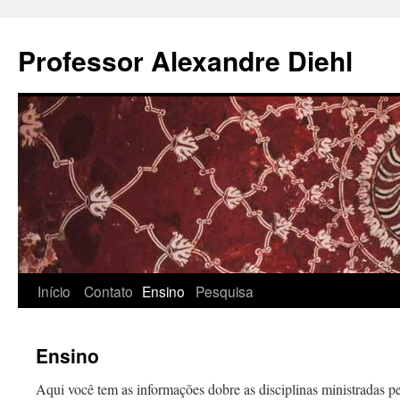
Pular
para
Professor Alexandre Diehl
o
conteúdo
Início
Contato
Ensino
Pesquisa
Ensino
Aqui você tem as informações dobre as disciplinas ministradas p