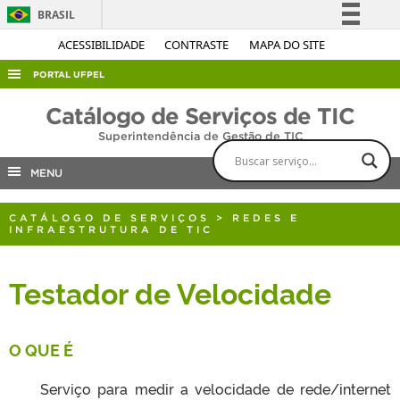
BRASIL
Simplifique!
ACESSIBILIDADE
CONTRASTE
MAPA DO SITE
Comunica BR
PORTAL UFPEL
Participe
ACESSO À INFORMAÇÃO
Catálogo de Serviços de TIC
Acesso à informação
Superintendência de Gestão de TIC
AUDITORIA
Legislação
COBALTO
MENU
Canais
CONCURSOS
CATÁLOGO DE SERVIÇOS
>
REDES E
EDITAIS
INFRAESTRUTURA DE TIC
INTERNACIONAL
Testador de Velocidade
OUVIDORIA
PORTARIAS
O QUE É
TELEFONES
Serviço para medir a velocidade de rede/internet