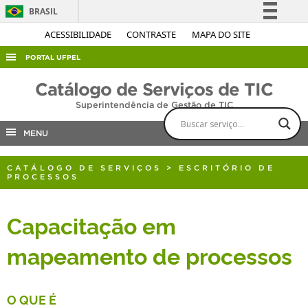
BRASIL
Simplifique!
ACESSIBILIDADE
CONTRASTE
MAPA DO SITE
Comunica BR
PORTAL UFPEL
Participe
ACESSO À INFORMAÇÃO
Catálogo de Serviços de TIC
Acesso à informação
Superintendência de Gestão de TIC
AUDITORIA
Legislação
COBALTO
MENU
Canais
CONCURSOS
CATÁLOGO DE SERVIÇOS
>
ESCRITÓRIO DE
EDITAIS
PROCESSOS
INTERNACIONAL
Capacitação em
OUVIDORIA
mapeamento de processos
PORTARIAS
TELEFONES
O QUE É