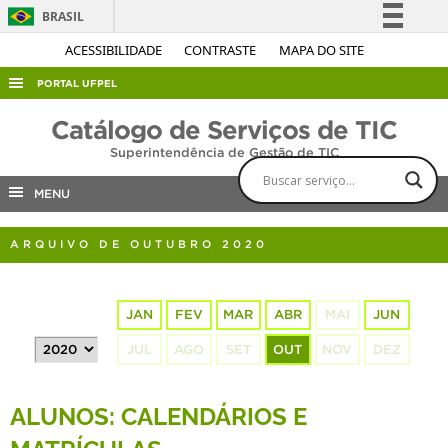
BRASIL
Simplifique!
ACESSIBILIDADE
CONTRASTE
MAPA DO SITE
Comunica BR
PORTAL UFPEL
Participe
ACESSO À INFORMAÇÃO
Catálogo de Serviços de TIC
Acesso à informação
Superintendência de Gestão de TIC
AUDITORIA
Legislação
COBALTO
MENU
Canais
CONCURSOS
ARQUIVO DE OUTUBRO 2020
EDITAIS
INTERNACIONAL
JAN
FEV
MAR
ABR
MAI
JUN
OUVIDORIA
JUL
AGO
SET
OUT
NOV
DEZ
PORTARIAS
TELEFONES
ALUNOS: CALENDÁRIOS E
MATRÍCULAS