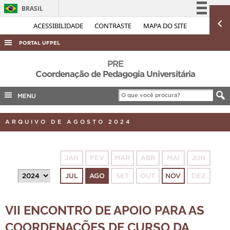
BRASIL
Simplifique!
ACESSIBILIDADE
CONTRASTE
MAPA DO SITE
Comunica BR
PORTAL UFPEL
Participe
ACESSO À INFORMAÇÃO
PRE
Acesso à informação
Coordenação de Pedagogia Universitária
AUDITORIA
Legislação
MENU
COBALTO
Canais
CONCURSOS
ARQUIVO DE AGOSTO 2024
EDITAIS
INTERNACIONAL
JAN
FEV
MAR
ABR
MAI
JUN
OUVIDORIA
JUL
AGO
SET
OUT
NOV
DEZ
PORTARIAS
TELEFONES
VII ENCONTRO DE APOIO PARA AS
COORDENAÇÕES DE CURSO DA