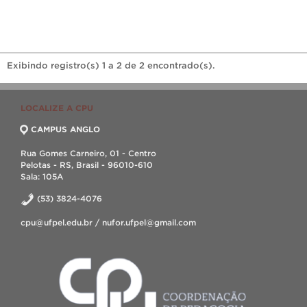
Exibindo registro(s) 1 a 2 de 2 encontrado(s).
LOCALIZE A CPU
CAMPUS ANGLO
Rua Gomes Carneiro, 01 - Centro
Pelotas - RS, Brasil - 96010-610
Sala: 105A
(53) 3824-4076
cpu@ufpel.edu.br / nufor.ufpel@gmail.com