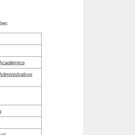
ões:
 Acadêmico
Administrativo
o
ual