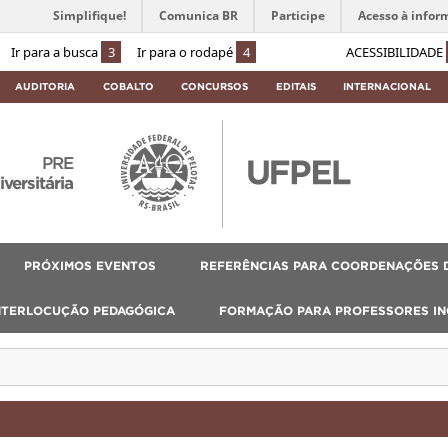
Simplifique!
Comunica BR
Participe
Acesso à infor
Ir para a busca
3
Ir para o rodapé
4
ACESSIBILIDADE
AUDITORIA
COBALTO
CONCURSOS
EDITAIS
INTERNACIONAL
PRE
ersitária
PRÓXIMOS EVENTOS
REFERÊNCIAS PARA COORDENAÇÕES D
NTERLOCUÇÃO PEDAGÓGICA
FORMAÇÃO PARA PROFESSORES I