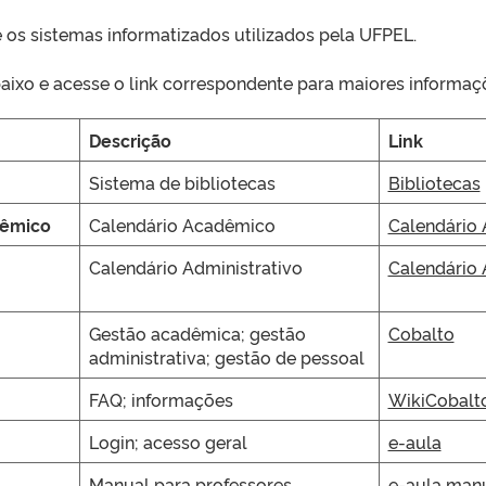
e os sistemas informatizados utilizados pela UFPEL.
aixo e acesse o link correspondente para maiores informaç
Descrição
Link
Sistema de bibliotecas
Bibliotecas
dêmico
Calendário Acadêmico
Calendário
Calendário Administrativo
Calendário 
Gestão acadêmica; gestão
Cobalto
administrativa; gestão de pessoal
FAQ; informações
WikiCobalt
Login; acesso geral
e-aula
Manual para professores
e-aula man