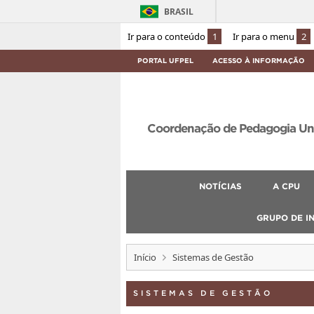
BRASIL
Ir para o conteúdo
1
Ir para o menu
2
PORTAL UFPEL
ACESSO À INFORMAÇÃO
Coordenação de Pedagogia Univ
NOTÍCIAS
A CPU
GRUPO DE I
Início
Sistemas de Gestão
SISTEMAS DE GESTÃO