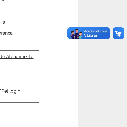
uia
erança
 de Atendimento
Pel login