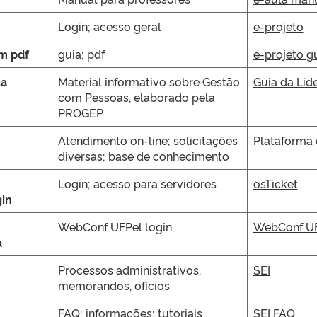
Login; acesso geral
e-projeto
em pdf
guia; pdf
e-projeto g
ça
Material informativo sobre Gestão
Guia da Lid
com Pessoas, elaborado pela
PROGEP
Atendimento on-line; solicitações
Plataforma
diversas; base de conhecimento
Login; acesso para servidores
osTicket
in
WebConf UFPel login
WebConf UF
a
Processos administrativos,
SEI
memorandos, ofícios
FAQ; informações; tutoriais
SEI FAQ