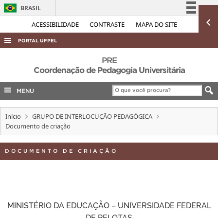
BRASIL
Simplifique!
ACESSIBILIDADE
CONTRASTE
MAPA DO SITE
Comunica BR
PORTAL UFPEL
Participe
ACESSO À INFORMAÇÃO
PRE
Acesso à informação
Coordenação de Pedagogia Universitária
AUDITORIA
Legislação
MENU
COBALTO
Canais
CONCURSOS
Início
GRUPO DE INTERLOCUÇÃO PEDAGÓGICA
EDITAIS
Documento de criação
INTERNACIONAL
DOCUMENTO DE CRIAÇÃO
OUVIDORIA
PORTARIAS
TELEFONES
MINISTÉRIO DA EDUCAÇÃO – UNIVERSIDADE FEDERAL
DE PELOTAS